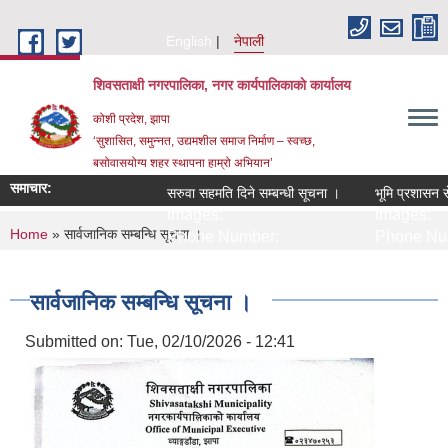
Skip to main content
English
नेपाली
शिवसताक्षी नगरपालिका, नगर कार्यपालिकाकाे कार्यालय
कोशी प्रदेश, झापा
‘सुशासित, समुन्‍नत, उद्यमशील समाज निर्माण – स्वच्छ,
बसोवासयोग्य शहर स्थापना हाम्रो अभियान’
समाचार:
सरुवा सहमति दिने सम्बन्धी सूचना ।
भूमि प्रशासन सेव
Images:
Images:
You are here
Home
» सार्वजानिक सम्बन्धि सूचना ।
Phone Number:
Phone Num
सार्वजानिक सम्बन्धि सूचना ।
Submitted on:
Tue, 02/10/2026 - 12:41