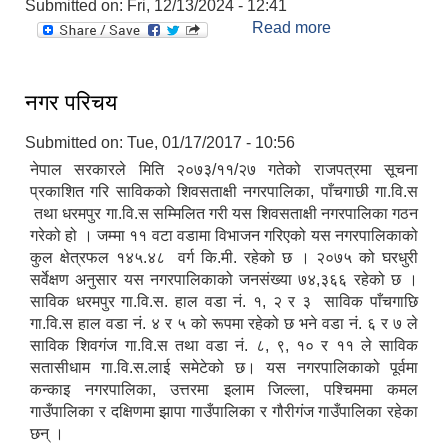
Submitted on:
Fri, 12/13/2024 - 12:41
Read more
about तह वृद्धिको
लागि आवेदन पेश गर्ने
सम्बन्धी सूचना ।
नगर परिचय
Submitted on:
Tue, 01/17/2017 - 10:56
नेपाल सरकारले मिति २०७३/११/२७ गतेको राजपत्रमा सूचना
प्रकाशित गरि साविकको शिवसताक्षी नगरपालिका, पाँचगाछी गा.वि.स
तथा धरमपुर गा.वि.स सम्मिलित गरी यस शिवसताक्षी नगरपालिका गठन
गरेको हो । जम्मा ११ वटा वडामा विभाजन गरिएको यस नगरपालिकाको
कुल क्षेत्रफल १४५.४८ वर्ग कि.मी. रहेको छ । २०७५ को घरधुरी
सर्वेक्षण अनुसार यस नगरपालिकाको जनसंख्या ७४,३६६ रहेको छ ।
साविक धरमपुर गा.वि.स. हाल वडा नं. १, २ र ३ साविक पाँचगाछि
गा.वि.स हाल वडा नं. ४ र ५ को रूपमा रहेको छ भने वडा नं. ६ र ७ ले
साविक शिवगंज गा.वि.स तथा वडा नं. ८, ९, १० र ११ ले साविक
सतासीधाम गा.वि.स.लाई समेटेको छ। यस नगरपालिकाको पूर्वमा
कन्काइ नगरपालिका, उत्तरमा इलाम जिल्ला, पश्चिममा कमल
गाउँपालिका र दक्षिणमा झापा गाउँपालिका र गौरीगंज गाउँपालिका रहेका
छन् ।