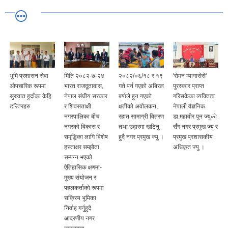
भूमि प्रशासन सेवा
मिति २०८२-७-२४
२०८२/०६/१८ र १९
'रोमन म्यागासेसे'
औपचारिक रूपमा
भारत राजदूतावास,
गते पर्न गएको अबिरल
पुरस्कार प्राप्त
सुरुवात हुदाँका केहि
नेपाल संघीय सरकार
बर्षाले हुन गएको
गरिसकेका व्यक्तित्व
तस्विरहरु
र शिवसताक्षी
क्षतीको अवोलकन,
नेपाली वैज्ञनिक
नगरपालिका बीच
रहात सामाग्री वितरण
डा.महावीर पुन ज्युको
नगरको विकास र
तथा उद्वारमा खटिनु
सँग नगर प्रमुख ज्यु र
समृद्धिका लागि विशेष
हुदै नगर प्रमुख ज्यु ।
प्रमुख प्रशासकीय
हस्ताक्षर सम्झौता
अधिकृत ज्यु ।
सम्पन्न भएको
ऐतिहासिक क्षणमा-
मुख्य संयोजन र
पहलकर्ताको रूपमा
सक्रिय भूमिका
निर्वाह गर्नुहु्दै
आदरणीय नगर