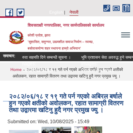
Skip to main content
English
नेपाली
शिवसताक्षी नगरपालिका, नगर कार्यपालिकाकाे कार्यालय
कोशी प्रदेश, झापा
‘सुशासित, समुन्‍नत, उद्यमशील समाज निर्माण – स्वच्छ,
बसोवासयोग्य शहर स्थापना हाम्रो अभियान’
समाचार:
सरुवा सहमति दिने सम्बन्धी सूचना ।
भूमि प्रशासन सेवा अवरुद्ध हुने सम्बन
Images:
Images:
You are here
Home
» २०८२/०६/१८ र १९ गते पर्न गएको अबिरल बर्षाले हुन गएको क्षतीको
Phone Number:
Phone Number:
अवोलकन, रहात सामाग्री वितरण तथा उद्वारमा खटिनु हुदै नगर प्रमुख ज्यु ।
२०८२/०६/१८ र १९ गते पर्न गएको अबिरल बर्षाले
हुन गएको क्षतीको अवोलकन, रहात सामाग्री वितरण
तथा उद्वारमा खटिनु हुदै नगर प्रमुख ज्यु ।
Submitted on:
Wed, 10/08/2025 - 15:49