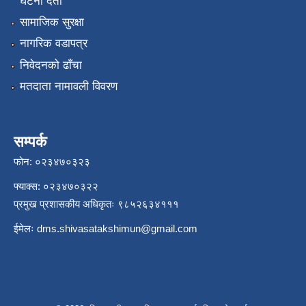
घटना दर्ता
सामाजिक सुरक्षा
नागरिक वडापत्र
निवेदनको ढाँचा
मतदाता नामावली विवरण
सम्पर्क
फोन: ०२३४७०३२३
फ्याक्स: ०२३४७०३२२
प्रमुख प्रशासकीय अधिकृतः ९८५२६३४१११
ईमेलः
dms.shivasatakshimun@gmail.com