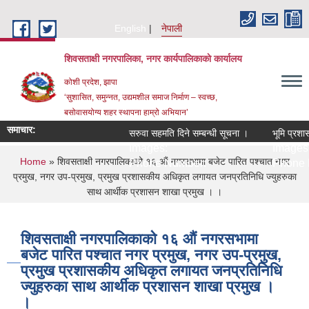
Skip to main content
English
नेपाली
शिवसताक्षी नगरपालिका, नगर कार्यपालिकाकाे कार्यालय
कोशी प्रदेश, झापा
‘सुशासित, समुन्‍नत, उद्यमशील समाज निर्माण – स्वच्छ,
बसोवासयोग्य शहर स्थापना हाम्रो अभियान’
समाचार:
सरुवा सहमति दिने सम्बन्धी सूचना ।
भूमि प्रशास
Images:
Images:
You are here
Home
» शिवसताक्षी नगरपालिकाको १६ औं नगरसभामा बजेट पारित पश्चात नगर
Phone Number:
Phone 
प्रमुख, नगर उप-प्रमुख, प्रमुख प्रशासकीय अधिकृत लगायत जनप्रतिनिधि ज्युहरुका
साथ आर्थीक प्रशासन शाखा प्रमुख । ।
शिवसताक्षी नगरपालिकाको १६ औं नगरसभामा
बजेट पारित पश्चात नगर प्रमुख, नगर उप-प्रमुख,
प्रमुख प्रशासकीय अधिकृत लगायत जनप्रतिनिधि
ज्युहरुका साथ आर्थीक प्रशासन शाखा प्रमुख ।
।