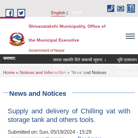
Skip to main content
English
नेपाली
Shivasatakshi Municipality, Office of
the Municipal Executive
Government of Nepal
समाचार:
सरुवा सहमति दिने सम्बन्धी सूचना ।
भूमि प्रशासन सेव
Images:
Images:
You are here
Home
»
Notices and Information
» News and Notices
Phone Number:
Phone Num
News and Notices
Supply and delivery of Chilling vat with
storage tank and others tools.
Submitted on:
Sun, 05/19/2024 - 15:29