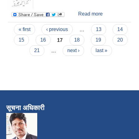
Read more
about शिवसताक्षी
नगरपालिकाका
Pages
कर्मचारीहरुको
« first
‹ previous
…
13
14
तर्फबाट जारी
15
16
17
18
19
20
गरिएको विज्ञप्ती ।
21
…
next ›
last »
सूचना अधिकारी