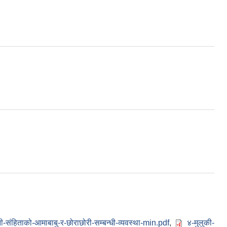
नी-संहिताको-आमाबाबु-र-छोराछोरी-सम्बन्धी-व्यवस्था-min.pdf
,
४-मुलुकी-