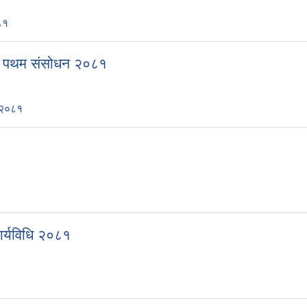
८१
७५ पथम संसोधन २०८१
 २०८१
कार्यविधि २०८१