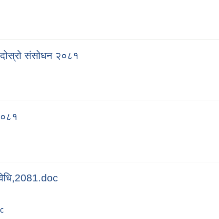
 दोस्रो संसोधन २०८१
 २०८१
यविधि,2081.doc
oc