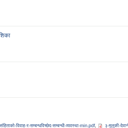
ेशिका
संहिताको-विवाह-र-सम्बन्धविच्छेद-सम्बन्धी-व्यवस्था-min.pdf
,
३-मुलुकी-देवा