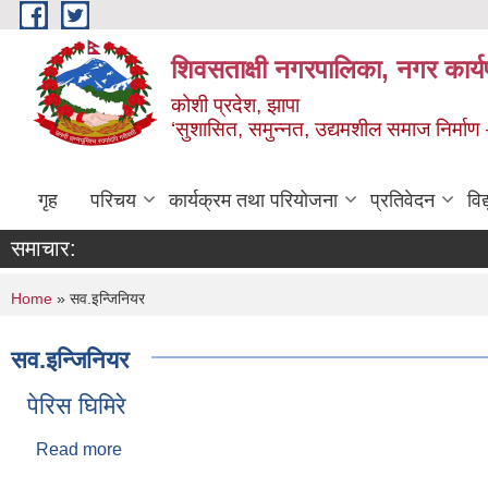
Skip to main content
शिवसताक्षी नगरपालिका, नगर कार्य
कोशी प्रदेश, झापा
‘सुशासित, समुन्‍नत, उद्यमशील समाज निर्माण
गृह
परिचय
कार्यक्रम तथा परियोजना
प्रतिवेदन
वि
समाचार:
You are here
Home
» सव.इन्जिनियर
सव.इन्जिनियर
पेरिस घिमिरे
Read more
about पेरिस घिमिरे