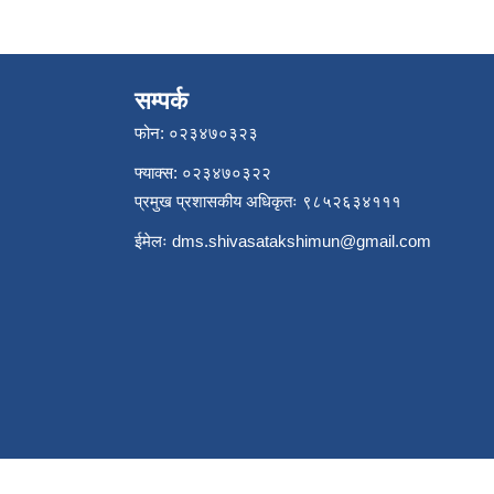
सम्पर्क
फोन: ०२३४७०३२३
फ्याक्स: ०२३४७०३२२
प्रमुख प्रशासकीय अधिकृतः ९८५२६३४१११
ईमेलः
dms.shivasatakshimun@gmail.com