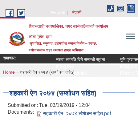
Skip to main content
English
नेपाली
शिवसताक्षी नगरपालिका, नगर कार्यपालिकाकाे कार्यालय
कोशी प्रदेश, झापा
‘सुशासित, समुन्‍नत, उद्यमशील समाज निर्माण – स्वच्छ,
बसोवासयोग्य शहर स्थापना हाम्रो अभियान’
समाचार:
सरुवा सहमति दिने सम्बन्धी सूचना ।
भूमि प्रशासन
Images:
Images:
You are here
Home
» शहकारी ऐन २०७४ (सम्शोधन सहित)
Phone Number:
Phone N
शहकारी ऐन २०७४ (सम्शोधन सहित)
Submitted on:
Tue, 03/19/2019 - 12:04
Documents:
सहकारी ऐन_२०७४-संशोधन सहित.pdf